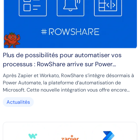
Plus de possibilités pour automatiser vos
processus : RowShare arrive sur Power
Automate
Après Zapier et Workato, RowShare s’intègre désormais à
Power Automate, la plateforme d’automatisation de
Microsoft. Cette nouvelle intégration vous offre encore
plus de choix pour connecter RowShare à vos outils du
Actualités
quotidien, en particulier si votre organisation est équipée
de Microsoft 365.