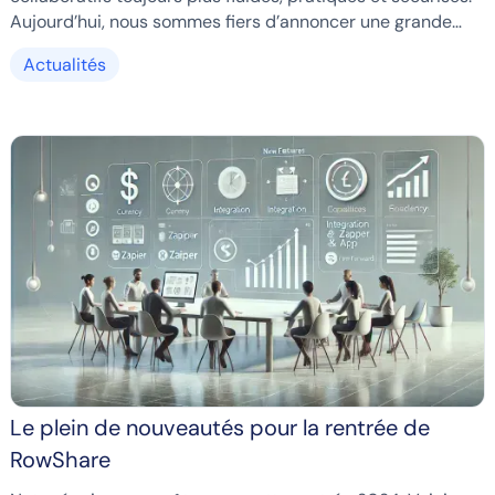
Aujourd’hui, nous sommes fiers d’annoncer une grande
avancée : la collaboration en temps réel dans vos tableaux
Actualités
RowShare !
Le plein de nouveautés pour la rentrée de
RowShare