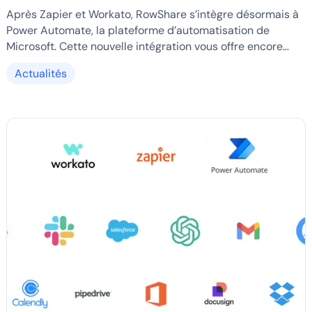
Automate
Après Zapier et Workato, RowShare s’intègre désormais à
Power Automate, la plateforme d’automatisation de
Microsoft. Cette nouvelle intégration vous offre encore
plus de choix pour connecter RowShare à vos outils du
Actualités
quotidien, en particulier si votre organisation est équipée
de Microsoft 365.