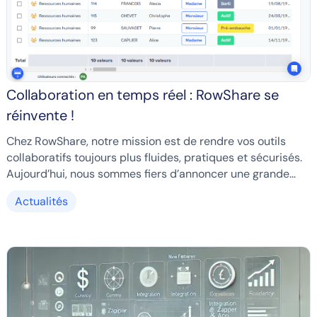
Collaboration en temps réel : RowShare se
réinvente !
Chez RowShare, notre mission est de rendre vos outils
collaboratifs toujours plus fluides, pratiques et sécurisés.
Aujourd’hui, nous sommes fiers d’annoncer une grande
avancée : la collaboration en temps réel dans vos tableaux
Actualités
RowShare !