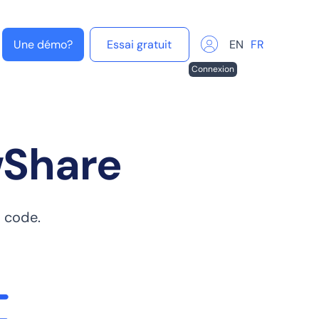
Une démo?
Essai gratuit
EN
FR
Connexion
wShare
 code.