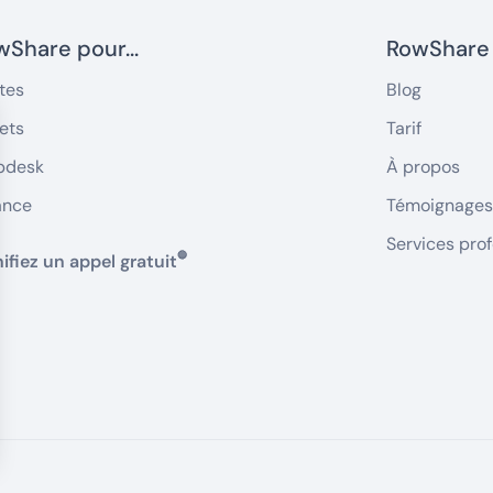
Share pour...
RowShare
tes
Blog
ets
Tarif
pdesk
À propos
ance
Témoignages 
Services pro
🔵
ifiez un appel gratuit