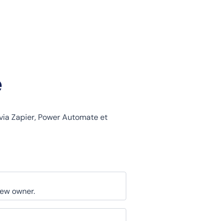
e
via Zapier, Power Automate et
new owner.