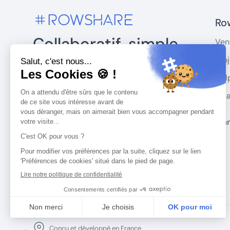
Row
Collaboratif, simple
Ven
et fiable.
Proj
Hel
RowShare vous aide à réunir et
Fin
analyser les données en combinant
simplicité et confidentialité.
Plan
Conçu et développé en France