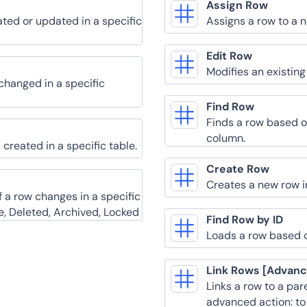
Assign Row
ated or updated in a specific
Assigns a row to a 
Edit Row
Modifies an existing
changed in a specific
Find Row
Finds a row based o
column.
created in a specific table.
Create Row
Creates a new row in
f a row changes in a specific
ve, Deleted, Archived, Locked
Find Row by ID
Loads a row based on
Link Rows [Advan
Links a row to a pare
advanced action: to