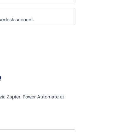
ivedesk account.
e
via Zapier, Power Automate et