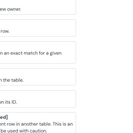
new owner.
 row.
n an exact match for a given
 the table.
 its ID.
ced]
nt row in another table. This is an
 be used with caution.