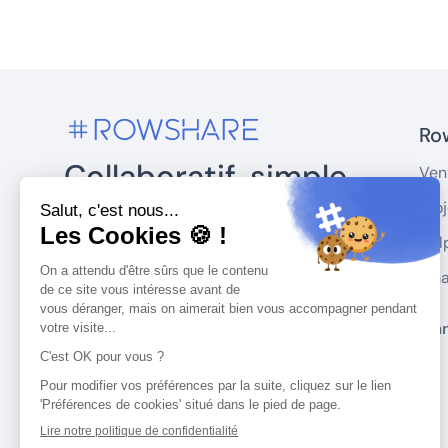
Row
Collaboratif, simple
Ven
et fiable.
Proj
Hel
RowShare vous aide à réunir et
Fin
analyser les données en combinant
simplicité et confidentialité.
Plan