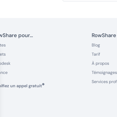
Share pour...
RowShare
tes
Blog
ets
Tarif
pdesk
À propos
ance
Témoignages 
Services pro
🔵
ifiez un appel gratuit