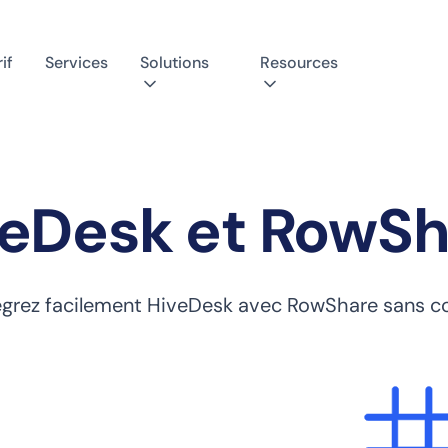
if
Services
Solutions
Resources
veDesk et RowSh
égrez facilement HiveDesk avec RowShare sans c