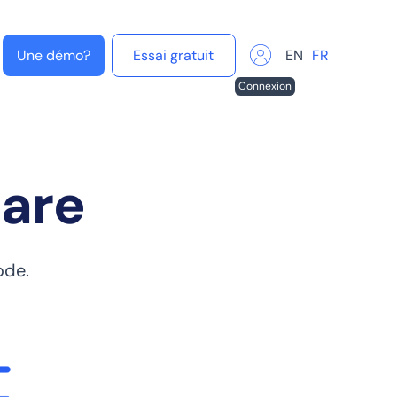
Une démo?
Essai gratuit
EN
FR
Connexion
are
ode.