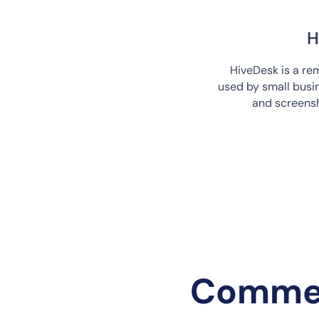
H
HiveDesk is a r
used by small busin
and screensh
Comment