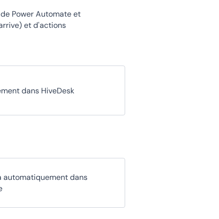
i de Power Automate et
rrive) et d'actions
uement dans HiveDesk
la automatiquement dans
e